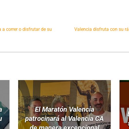
 a correr o disfrutar de su
Valencia disfruta con su 
a
El Maratón Valencia
u
patrocinará al Valencia CA
de manera excepcional