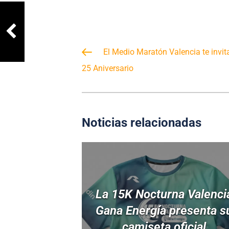
El Medio Maratón Valencia te invita
25 Aniversario
Noticias relacionadas
La 15K Nocturna Valenci
Gana Energía presenta s
camiseta oficial