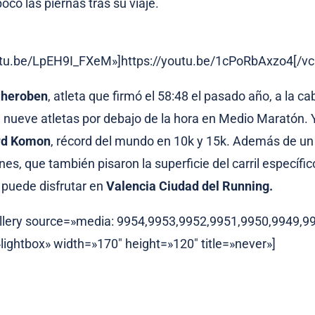
poco las piernas tras su viaje.
outu.be/LpEH9I_FXeM»]https://youtu.be/1cPoRbAxzo4[/vc
heroben
, atleta que firmó el 58:48 el pasado año, a la c
n nueve atletas por debajo de la hora en Medio Maratón. 
rd Komon
, récord del mundo en 10k y 15k. Además de un
es, que también pisaron la superficie del carril específic
 puede disfrutar en
Valencia Ciudad del Running.
llery source=»media: 9954,9953,9952,9951,9950,9949,9
»lightbox» width=»170″ height=»120″ title=»never»]