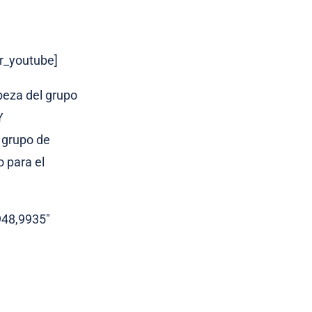
r_youtube]
abeza del grupo
Y
 grupo de
o para el
948,9935″