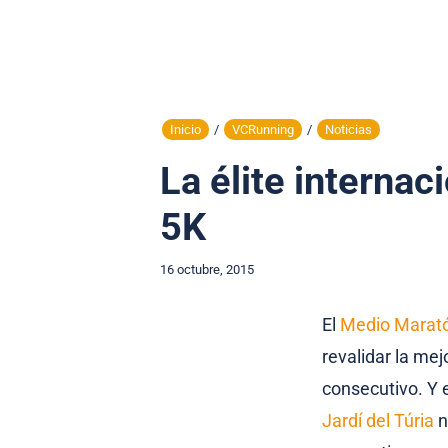
Inicio
/
VCRunning
/
Noticias
La élite internac
5K
16 octubre, 2015
El
Medio Marató
revalidar la mej
consecutivo. Y 
Jardí del Túria
n