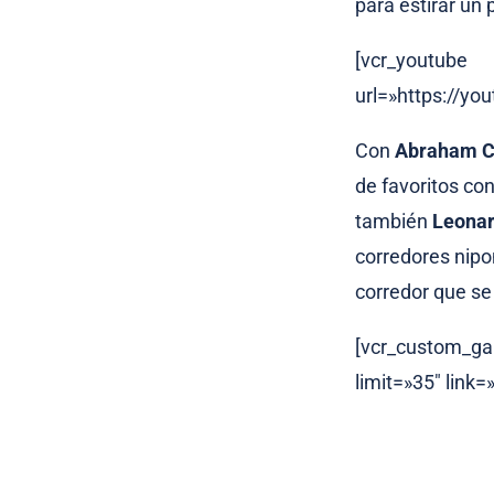
para estirar un 
[vcr_youtube
url=»https://y
Con
Abraham C
de favoritos co
también
Leona
corredores nipon
corredor que se
[vcr_custom_ga
limit=»35″ link=