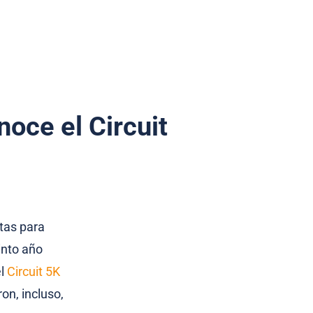
noce el Circuit
tas para
into año
el
Circuit 5K
on, incluso,