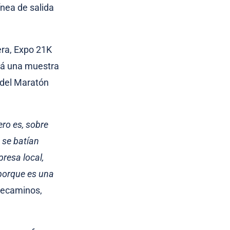
ínea de salida
era, Expo 21K
ará una muestra
 del Maratón
ro es, sobre
 se batían
resa local,
 porque es una
rrecaminos,