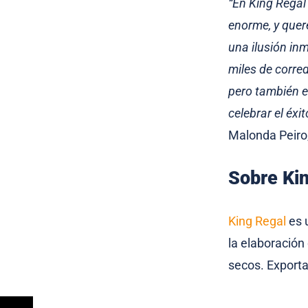
“En King Regal
enorme, y quer
una ilusión in
miles de corre
pero también e
celebrar el éxi
Malonda Peiro,
Sobre Ki
King Regal
es 
la elaboración
secos. Exporta