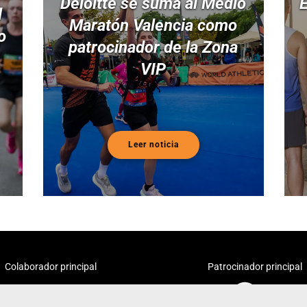
Deloitte se suma al Medio
E
l
Maratón Valencia como
o
patrocinador de la Zona
VIP
Leer noticia
Colaborador principal
Patrocinador principal