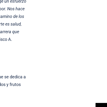
ge un esfuerzo
bor. Nos hace
camino de los
te es salud,
carrera que
isco A.
ue se dedica a
dos y frutos