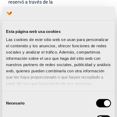
reservó a través de la
plataforma
WelcomeToValencia.com
, y la
posibilidad del cambio de titular del dorsal si el
corredor inscrito no puede correr finalmente.
Esta página web usa cookies
Un año más, los participantes de la carrera más
Las cookies de este sitio web se usan para personalizar
el contenido y los anuncios, ofrecer funciones de redes
rápida del mundo, podrán elegir entre camiseta
sociales y analizar el tráfico. Además, compartimos
Luanvi de manga corta o tirantes durante el
información sobre el uso que haga del sitio web con
proceso de inscripción. Esta opción estará
nuestros partners de redes sociales, publicidad y análisis
web, quienes pueden combinarla con otra información
disponible hasta el 30 de junio.
que les haya proporcionado o que hayan recopilado a
partir del uso que haya hecho de sus servicios.
Arrancan los SuperHalfs
Selección
La 30ª edición de los 21.097,5 metros
Necesario
de
valencianos también destacará por el
estreno
consentimiento
de las series SuperHalfs
, un circuito