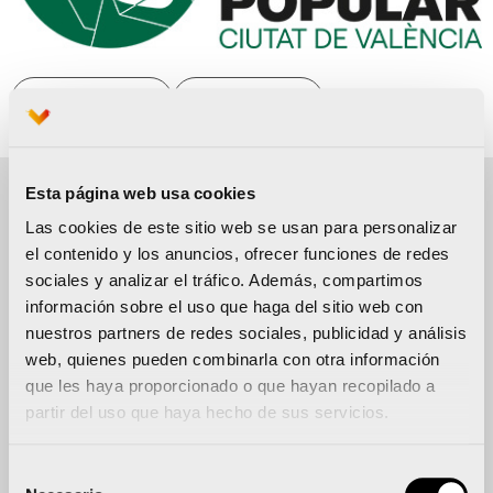
Inscripción
Sitio web
Esta página web usa cookies
Las cookies de este sitio web se usan para personalizar
Detalles del evento
el contenido y los anuncios, ofrecer funciones de redes
sociales y analizar el tráfico. Además, compartimos
FECHA
información sobre el uso que haga del sitio web con
20 septiembre 2026
nuestros partners de redes sociales, publicidad y análisis
web, quienes pueden combinarla con otra información
9:00 am
-
5:00 pm
que les haya proporcionado o que hayan recopilado a
partir del uso que haya hecho de sus servicios.
Añadir al calendario
Selección
UBICACIÓN