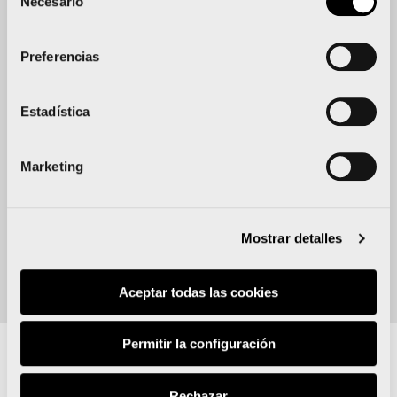
Necesario
de
consentimiento
Av Tres Cruces
Preferencias
DISTANCIA
5.000 metros
Estadística
ORGANIZA
FDM Valencia
Marketing
Mostrar detalles
Aceptar todas las cookies
Permitir la configuración
Acerca de
Rechazar