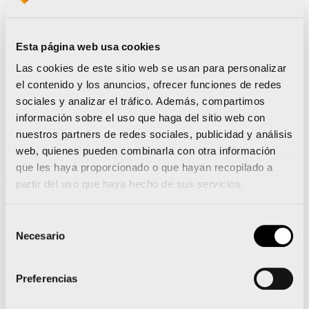
Esta página web usa cookies
Las cookies de este sitio web se usan para personalizar
Runna se convierte en el
el contenido y los anuncios, ofrecer funciones de redes
training partner del Medio
sociales y analizar el tráfico. Además, compartimos
información sobre el uso que haga del sitio web con
y el Maratón Valencia
nuestros partners de redes sociales, publicidad y análisis
web, quienes pueden combinarla con otra información
que les haya proporcionado o que hayan recopilado a
partir del uso que haya hecho de sus servicios.
Selección
Leer noticia
Necesario
de
consentimiento
Preferencias