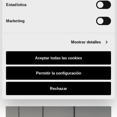
Estadística
Deloitte se suma al Medio
Marketing
Maratón Valencia como
patrocinador de la Zona
Mostrar detalles
VIP
Aceptar todas las cookies
Permitir la configuración
Leer noticia
Rechazar