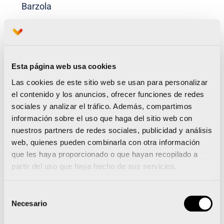
Barzola
Artur Bossy
1h02:43
Esta página web usa cookies
Las cookies de este sitio web se usan para personalizar
el contenido y los anuncios, ofrecer funciones de redes
Alejandro
1h03:05
sociales y analizar el tráfico. Además, compartimos
Jiménez
información sobre el uso que haga del sitio web con
nuestros partners de redes sociales, publicidad y análisis
web, quienes pueden combinarla con otra información
que les haya proporcionado o que hayan recopilado a
Fernando
1h03:12
partir del uso que haya hecho de sus servicios.
Carro
Selección
Necesario
de
Jesús Ángel
1h03:21
consentimiento