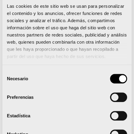
(niños nacidos en 2006 y 2007); 1 000 metros
Las cookies de este sitio web se usan para personalizar
el contenido y los anuncios, ofrecer funciones de redes
para la categoría alevín (nacidos en 2008 y
sociales y analizar el tráfico. Además, compartimos
2009); 800 metros para la categoría benjamín
información sobre el uso que haga del sitio web con
(nacidos en 2010 y 2011); 400 metros para la
nuestros partners de redes sociales, publicidad y análisis
web, quienes pueden combinarla con otra información
categoría pre –benjamín (nacidos en 2012 y
que les haya proporcionado o que hayan recopilado a
2013) y 200 metros para los menores de cinco
partir del uso que haya hecho de sus servicios.
años.
Selección
Necesario
de
consentimiento
Javier Lluch, subcampeón de Europa de Triatlón en
Preferencias
categoría Sub 23 en Valencia
Estadística
Javier Gómez Noya, protagonista de una intensa
jornada deportiva en Valencia Ciudad del Running