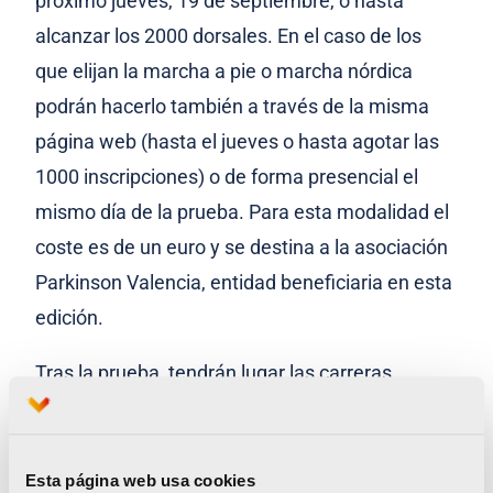
próximo jueves, 19 de septiembre, o hasta
alcanzar los 2000 dorsales. En el caso de los
que elijan la marcha a pie o marcha nórdica
podrán hacerlo también a través de la misma
página web (hasta el jueves o hasta agotar las
1000 inscripciones) o de forma presencial el
mismo día de la prueba. Para esta modalidad el
coste es de un euro y se destina a la asociación
Parkinson Valencia, entidad beneficiaria en esta
edición.
Tras la prueba, tendrán lugar las carreras
infantiles no competitivas para menores de 14
años con diferentes distancias en función de la
edad: 1 200 metros para la categoría infantil
Esta página web usa cookies