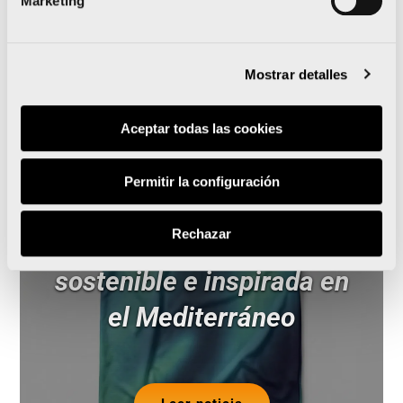
Marketing
Noticias relacionadas
Mostrar detalles
Aceptar todas las cookies
La 15K Nocturna Valencia
Permitir la configuración
Gana Energía presenta su
Rechazar
camiseta oficial
sostenible e inspirada en
el Mediterráneo