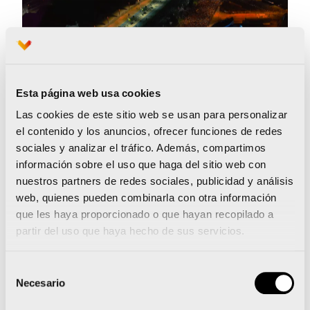
Esta página web usa cookies
Las cookies de este sitio web se usan para personalizar
el contenido y los anuncios, ofrecer funciones de redes
sociales y analizar el tráfico. Además, compartimos
información sobre el uso que haga del sitio web con
nuestros partners de redes sociales, publicidad y análisis
web, quienes pueden combinarla con otra información
Preparación a la carta para cada perfil de
que les haya proporcionado o que hayan recopilado a
partir del uso que haya hecho de sus servicios.
corredor
Selección
El programa liderado por Garay y Cárnicas
Necesario
de
Serrano tiene en cuenta todo el
consentimiento