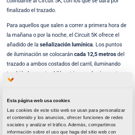
colindante al Circuit 5K, con los que se dará por
finalizado el trazado.
Para aquellos que salen a correr a primera hora de
la mañana o por la noche, el Circuit 5K ofrece el
añadido de la
señalización lumínica
. Los puntos
de iluminación se colocarán
cada 12,5 metros
del
trazado a ambos costados del carril, iluminando
también los puntos kilómetricos cada cien metros,
así como la señalética relevante. «Esto va a
permitir delimitar el ámbito del recorrido en horas
Esta página web usa cookies
de falta de luz, al principio y al final del día. Este
Las cookies de este sitio web se usan para personalizar
tipo de luz es de bajo consumo y gasto mínimo, y
el contenido y los anuncios, ofrecer funciones de redes
con una intensidad baja para que no haya ningún
sociales y analizar el tráfico. Además, compartimos
tipo de contaminación lumínica. El funcionamiento
información sobre el uso que haga del sitio web con