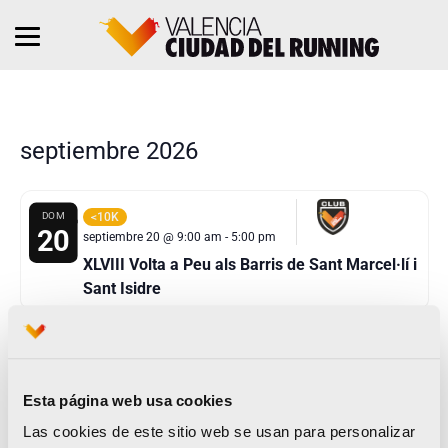
septiembre 2026
DOM
<10K
20
septiembre 20 @ 9:00 am
-
5:00 pm
XLVIII Volta a Peu als Barris de Sant Marcel·lí i
Sant Isidre
octubre 2026
Esta página web usa cookies
DOM
<10K
4
octubre 4 @ 9:00 am
-
10:30 am
Las cookies de este sitio web se usan para personalizar