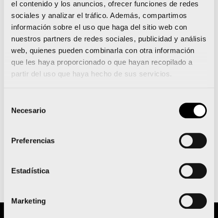
XVI Volta a Peu de les Falles
el contenido y los anuncios, ofrecer funciones de redes
sociales y analizar el tráfico. Además, compartimos
información sobre el uso que haga del sitio web con
DOM
<10K
nuestros partners de redes sociales, publicidad y análisis
18
octubre 18 @ 8:30 am
-
10:30 am
web, quienes pueden combinarla con otra información
Valencia Contra el Cáncer
que les haya proporcionado o que hayan recopilado a
partir del uso que haya hecho de sus servicios.
Selección
Eventos
Hoy
siguiente(s)
Eventos
anterior(es)
Necesario
de
consentimiento
Suscribirse al calendario
Preferencias
Estadística
Marketing