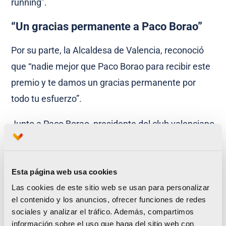
running”.
“Un gracias permanente a Paco Borao”
Por su parte, la Alcaldesa de Valencia, reconoció
que “nadie mejor que Paco Borao para recibir este
premio y te damos un gracias permanente por
todo tu esfuerzo”.
Junto a Paco Borao, presidente del club valenciano
desde 2006, han sido galardonados por diferentes
motivos en estos Premios al Mérito Deportivo de la
ciudad de Valencia 2023 otros protagonistas del
Esta página web usa cookies
Las cookies de este sitio web se usan para personalizar
deporte como Elisa Aguilar, Pablo Andújar, el
el contenido y los anuncios, ofrecer funciones de redes
Valencia Basket femenino o el Mundial de
sociales y analizar el tráfico. Además, compartimos
Gimnasia de Valencia.
información sobre el uso que haga del sitio web con