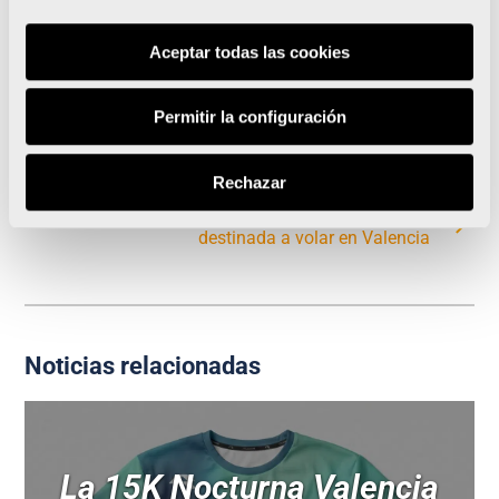
Aceptar todas las cookies
Permitir la configuración
Valencia celebra su Global Running Day más
sostenible en el Día del Medio Ambiente
Rechazar
Luanvi y el Medio Maratón crean la camiseta
destinada a volar en Valencia
Noticias relacionadas
La 15K Nocturna Valencia