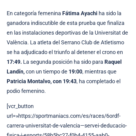
En categoría femenina
Fátima Ayachi
ha sido la
ganadora indiscutible de esta prueba que finaliza
en las instalaciones deportivas de la Universitat de
València. La atleta del Serrano Club de Atletismo
se ha adjudicado el triunfo al detener el crono en
17:49
.
La segunda posición ha sido para
Raquel
Landín
,
con un tiempo de
19
:00
, mientras que
Patricia Montalvo
, con 19:43
, ha completado el
podio femenino.
[vcr_button
url=»https://sportmaniacs.com/es/races/6ordf-
carrera-universitat-de-valencia—servei-deducacio-
fisica-i-esports/58b5bc27-f0b4-4155-aab0-