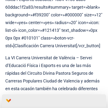
60ddac1f2a83/results#summary» target=»blank»
background=»#f39200″ color=»#000000″ size=»12″
wide=»yes» center=»yes» radius=»20″ icon=»icon:
list-ol» icon_color=»#121413″ text_shadow=»0px
0px 0px #010101″ class=»boton-vcr-
std»]Clasificación Carrera Universitat[/vcr_button]
La VI Carrera Universitat de València – Servei
d’Educació Física i Esports es una de las más
rápidas del Circuito Divina Pastora Seguros de
Carreras Populares Ciudad de Valencia y además
en esta ocasón también ha celebrado diferentes
carreras infantiles con distancias que abarcan,
según la edad de los participantes, desde los 200