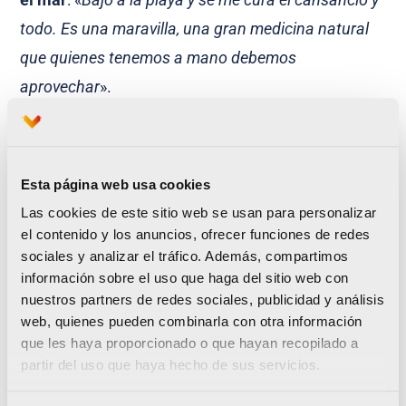
todo. Es una maravilla, una gran medicina natural
que quienes tenemos a mano debemos
aprovechar
».
Esta página web usa cookies
Las cookies de este sitio web se usan para personalizar
*Historia publicada originalmente en el
el contenido y los anuncios, ofrecer funciones de redes
sociales y analizar el tráfico. Además, compartimos
diario Las Provincias.
información sobre el uso que haga del sitio web con
nuestros partners de redes sociales, publicidad y análisis
Puedes descubrir todas las Historias de
web, quienes pueden combinarla con otra información
42.195KM en
este enlace
que les haya proporcionado o que hayan recopilado a
partir del uso que haya hecho de sus servicios.