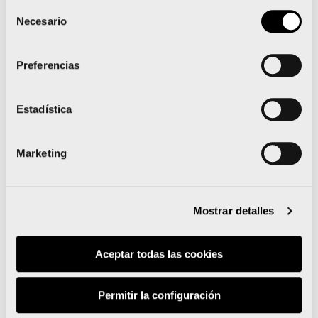
Selección
Necesario
de
8.000 alumnos viven El Maratón al Cole en 21
consentimiento
centros escolares de Valencia y provincia
Preferencias
Un reconocimiento de oro para Maratón Valencia y
su 10K: ¡las medallas!
Estadística
Marketing
Noticias relacionadas
Mostrar detalles
Aceptar todas las cookies
Runna se convierte en el
Permitir la configuración
training partner del Medio