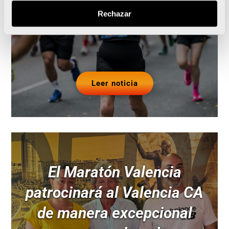
y el Maratón Valencia
Rechazar
Leer noticia
El Maratón Valencia
patrocinará al Valencia CA
de manera excepcional